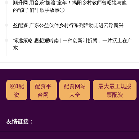
顺升网 用音乐“摆渡”童年！揭阳乡村教师曾昭锐与他
的“孩子们” | 歌手故事①
盈配资 广东公益伙伴乡村行系列活动走进云浮新兴
博远策略 思想耀岭南 | 一种创新叫折腾，一片沃土在广
东
涨8配
配资平
配资网站
最大最正规股
资
台网
大全
票配资
友情链接：