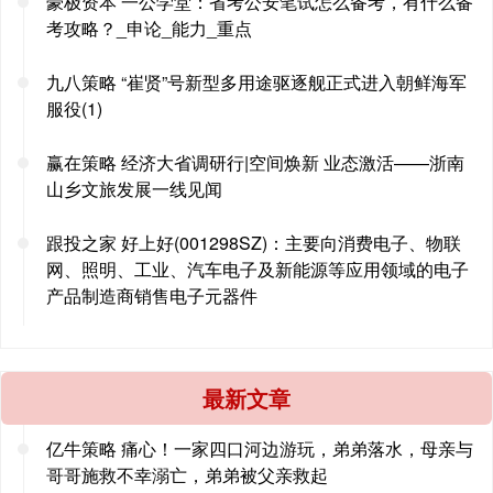
豪极资本 一公学堂：省考公安笔试怎么备考，有什么备
考攻略？_申论_能力_重点
九八策略 “崔贤”号新型多用途驱逐舰正式进入朝鲜海军
服役(1)
赢在策略 经济大省调研行|空间焕新 业态激活——浙南
山乡文旅发展一线见闻
跟投之家 好上好(001298SZ)：主要向消费电子、物联
网、照明、工业、汽车电子及新能源等应用领域的电子
产品制造商销售电子元器件
最新文章
亿牛策略 痛心！一家四口河边游玩，弟弟落水，母亲与
哥哥施救不幸溺亡，弟弟被父亲救起