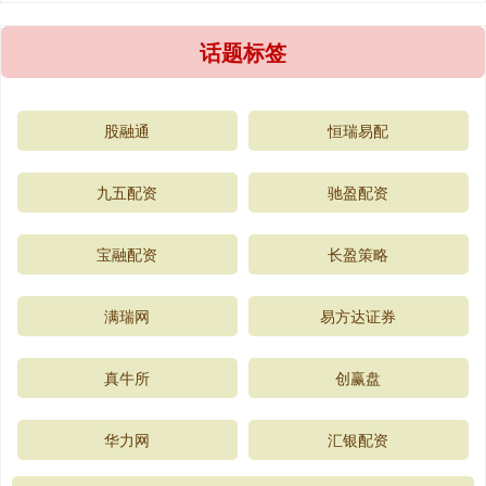
话题标签
股融通
恒瑞易配
九五配资
驰盈配资
宝融配资
长盈策略
满瑞网
易方达证券
真牛所
创赢盘
华力网
汇银配资